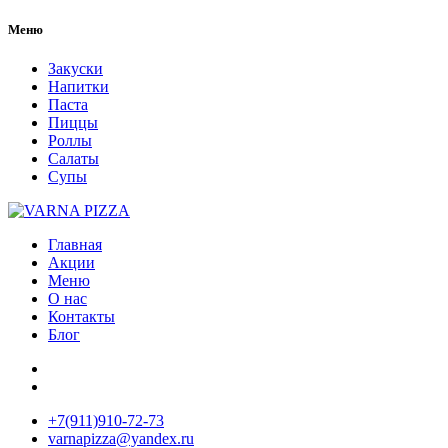
Меню
Закуски
Напитки
Паста
Пиццы
Роллы
Салаты
Супы
Главная
Акции
Меню
О нас
Контакты
Блог
+7(911)910-72-73
varnapizza@yandex.ru