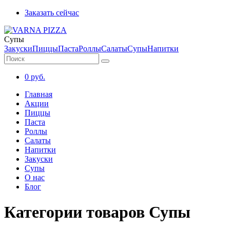
Заказать сейчас
Супы
Закуски
Пиццы
Паста
Роллы
Салаты
Супы
Напитки
0
руб.
Главная
Акции
Пиццы
Паста
Роллы
Салаты
Напитки
Закуски
Супы
О нас
Блог
Категории товаров Супы